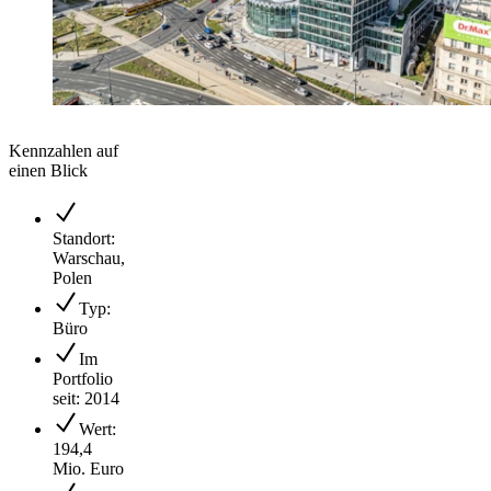
Kennzahlen auf
einen Blick
Standort:
Warschau,
Polen
Typ:
Büro
Im
Portfolio
seit: 2014
Wert:
194,4
Mio. Euro