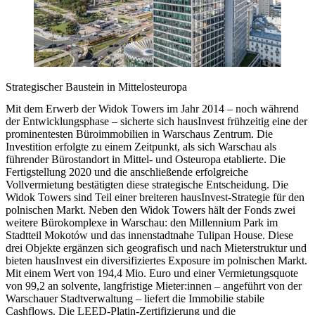
Strategischer Baustein in Mittelosteuropa
Mit dem Erwerb der Widok Towers im Jahr 2014 – noch während
der Entwicklungsphase – sicherte sich hausInvest frühzeitig eine der
prominentesten Büroimmobilien in Warschaus Zentrum. Die
Investition erfolgte zu einem Zeitpunkt, als sich Warschau als
führender Bürostandort in Mittel- und Osteuropa etablierte. Die
Fertigstellung 2020 und die anschließende erfolgreiche
Vollvermietung bestätigten diese strategische Entscheidung. Die
Widok Towers sind Teil einer breiteren hausInvest-Strategie für den
polnischen Markt. Neben den Widok Towers hält der Fonds zwei
weitere Bürokomplexe in Warschau: den Millennium Park im
Stadtteil Mokotów und das innenstadtnahe Tulipan House. Diese
drei Objekte ergänzen sich geografisch und nach Mieterstruktur und
bieten hausInvest ein diversifiziertes Exposure im polnischen Markt.
Mit einem Wert von 194,4 Mio. Euro und einer Vermietungsquote
von 99,2 an solvente, langfristige Mieter:innen – angeführt von der
Warschauer Stadtverwaltung – liefert die Immobilie stabile
Cashflows. Die LEED-Platin-Zertifizierung und die