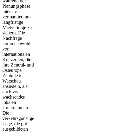
während der
Planungsphase
intensiv
vermarktet, um
langfristige
Mietverträge zu
sichern. Die
Nachfrage
kommt sowohl
von
internationalen
Konzernen, die
ihre Zentral- und
Osteuropa-
Zentrale in
Warschau
ansiedeln, als
auch von
wachsenden
lokalen
Unternehmen.
Die
verkehrsgünstige
Lage, die gut
ausgebildeten