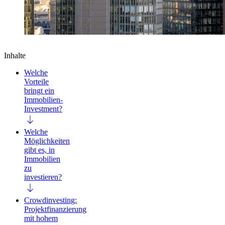
Inhalte
Welche
Vorteile
bringt ein
Immobilien-
Investment?
Welche
Möglichkeiten
gibt es, in
Immobilien
zu
investieren?
Crowdinvesting:
Projektfinanzierung
mit hohem