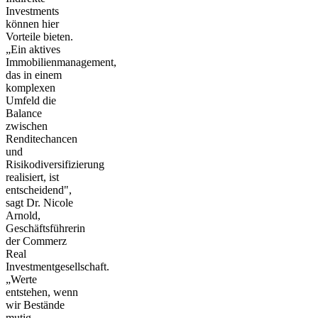
Investments
können hier
Vorteile bieten.
„Ein aktives
Immobilienmanagement,
das in einem
komplexen
Umfeld die
Balance
zwischen
Renditechancen
und
Risikodiversifizierung
realisiert, ist
entscheidend",
sagt Dr. Nicole
Arnold,
Geschäftsführerin
der Commerz
Real
Investmentgesellschaft.
„Werte
entstehen, wenn
wir Bestände
mutig