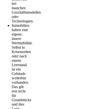
bei
manchen
Geschäftsmodellen
oder
Technologien.
Immobilien
haben eine
eigene,
innere
Wertstabilität.
Selbst in
Krisenzeiten
oder nach
einem
Leerstand
ist ein
Gebäude
weiterhin
vorhanden.
Das gilt
erst recht
für
Grundstücke
und ihre
Lage.