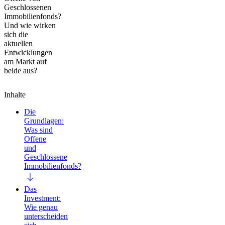
Geschlossenen
Immobilienfonds?
Und wie wirken
sich die
aktuellen
Entwicklungen
am Markt auf
beide aus?
Inhalte
Die
Grundlagen:
Was sind
Offene
und
Geschlossene
Immobilienfonds?
Das
Investment:
Wie genau
unterscheiden