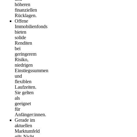
höheren
finanziellen
Rücklagen.
Offene
Immobilienfonds
bieten
solide
Renditen
bei
geringerem
Risiko,
niedrigen
Einstiegssummen
und
flexiblen
Laufzeiten.
Sie gelten
als
geeignet
für
Anfänger:innen.
Gerade im
aktuellen
Marktumfeld
gilt: Nicht