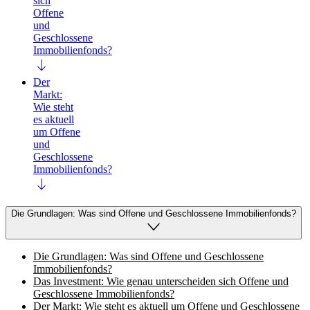
sich
Offene
und
Geschlossene
Immobilienfonds?
Der
Markt:
Wie steht
es aktuell
um Offene
und
Geschlossene
Immobilienfonds?
Die Grundlagen: Was sind Offene und Geschlossene Immobilienfonds?
Die Grundlagen: Was sind Offene und Geschlossene
Immobilienfonds?
Das Investment: Wie genau unterscheiden sich Offene und
Geschlossene Immobilienfonds?
Der Markt: Wie steht es aktuell um Offene und Geschlossene