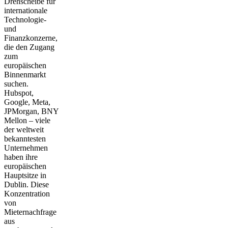
Drehscheibe für
internationale
Technologie-
und
Finanzkonzerne,
die den Zugang
zum
europäischen
Binnenmarkt
suchen.
Hubspot,
Google, Meta,
JPMorgan, BNY
Mellon – viele
der weltweit
bekanntesten
Unternehmen
haben ihre
europäischen
Hauptsitze in
Dublin. Diese
Konzentration
von
Mieternachfrage
aus