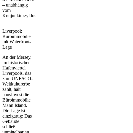
– unabhängig
vom
Konjunkturzyklus.
Liverpool:
Büroimmobilie
mit Waterfront-
Lage
An der Mersey,
im historischen
Hafenviertel
Liverpools,
das
zum UNESCO-
Weltkulturerbe
zählt, hält
hausInvest die
Büroimmobilie
Mann Island
.
Die Lage ist
einzigartig: Das
Gebäude
schließt
unmittelbar an