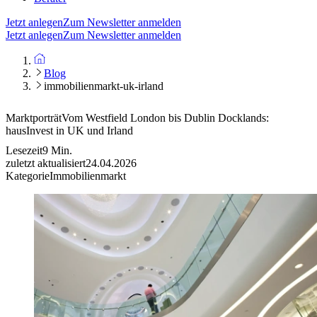
Jetzt anlegen
Zum Newsletter anmelden
Jetzt anlegen
Zum Newsletter anmelden
Blog
immobilienmarkt-uk-irland
Marktporträt
Vom Westfield London bis Dublin Docklands:
hausInvest in UK und Irland
Lesezeit
9
Min.
zuletzt aktualisiert
24.04.2026
Kategorie
Immobilienmarkt