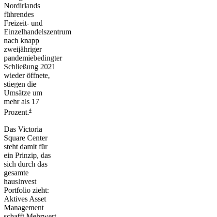
Nordirlands
führendes
Freizeit- und
Einzelhandelszentrum
nach knapp
zweijähriger
pandemiebedingter
Schließung 2021
wieder öffnete,
stiegen die
Umsätze um
mehr als 17
4
Prozent.
Das Victoria
Square Center
steht damit für
ein Prinzip, das
sich durch das
gesamte
hausInvest
Portfolio zieht:
Aktives Asset
Management
schafft Mehrwert