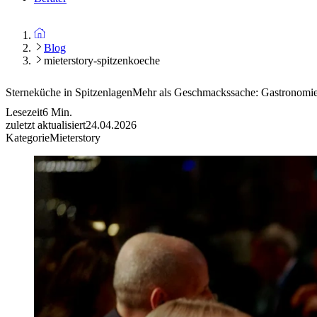
Blog
mieterstory-spitzenkoeche
Sterneküche in Spitzenlagen
Mehr als Geschmackssache: Gastronomie 
Lesezeit
6
Min.
zuletzt aktualisiert
24.04.2026
Kategorie
Mieterstory