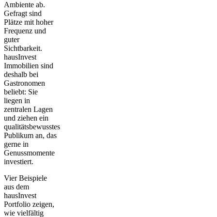
Ambiente ab.
Gefragt sind
Plätze mit hoher
Frequenz und
guter
Sichtbarkeit.
hausInvest
Immobilien sind
deshalb bei
Gastronomen
beliebt: Sie
liegen in
zentralen Lagen
und ziehen ein
qualitätsbewusstes
Publikum an, das
gerne in
Genussmomente
investiert.
Vier Beispiele
aus dem
hausInvest
Portfolio
zeigen,
wie vielfältig