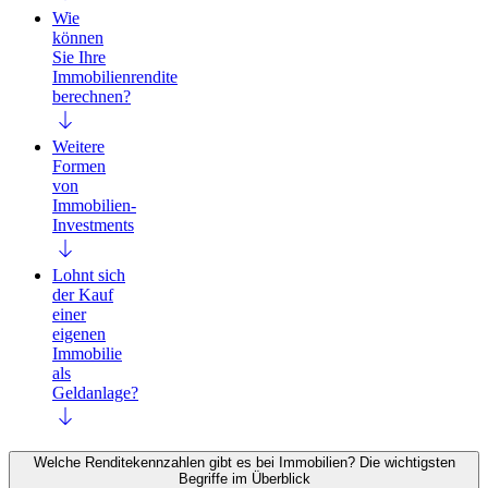
Wie
können
Sie Ihre
Immobilienrendite
berechnen?
Weitere
Formen
von
Immobilien-
Investments
Lohnt sich
der Kauf
einer
eigenen
Immobilie
als
Geldanlage?
Welche Renditekennzahlen gibt es bei Immobilien? Die wichtigsten
Begriffe im Überblick