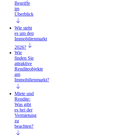
Begriffe
im
Überblick
Wie steht
es um den
Immobilienmarkt
2026?
Wie
finden Sie
attraktive
Renditeobjekte
am
Immobilienmarkt?
Miete und
Rendite:
Was gibt
es bei der
Vermietung
zu
beachten?