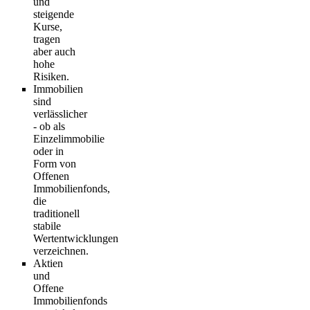
und
steigende
Kurse,
tragen
aber auch
hohe
Risiken.
Immobilien
sind
verlässlicher
- ob als
Einzelimmobilie
oder in
Form von
Offenen
Immobilienfonds,
die
traditionell
stabile
Wertentwicklungen
verzeichnen.
Aktien
und
Offene
Immobilienfonds