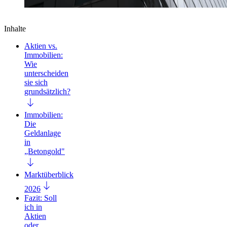
Inhalte
Aktien vs.
Immobilien:
Wie
unterscheiden
sie sich
grundsätzlich?
Immobilien:
Die
Geldanlage
in
„Betongold"
Marktüberblick
2026
Fazit: Soll
ich in
Aktien
oder