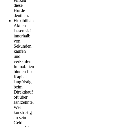
senken
diese
Hürde
deutlich.
Flexibilität
:
Aktien
lassen sich
innerhalb
von
Sekunden
kaufen
und
verkaufen.
Immobilien
binden Ihr
Kapital
langfristig,
beim
Direktkauf
oft über
Jahrzehnte.
Wer
kurzfristig
an sein
Geld