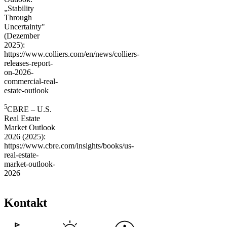
„Stability
Through
Uncertainty"
(Dezember
2025):
https://www.colliers.com/en/news/colliers-
releases-report-
on-2026-
commercial-real-
estate-outlook
5
CBRE – U.S.
Real Estate
Market Outlook
2026 (2025):
https://www.cbre.com/insights/books/us-
real-estate-
market-outlook-
2026
Kontakt