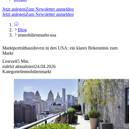
Jetzt anlegen
Zum Newsletter anmelden
Jetzt anlegen
Zum Newsletter anmelden
Blog
immobilienmarkt-usa
Marktporträt
hausInvest in den USA: ein klares Bekenntnis zum
Markt
Lesezeit
5
Min.
zuletzt aktualisiert
24.04.2026
Kategorie
Immobilienmarkt