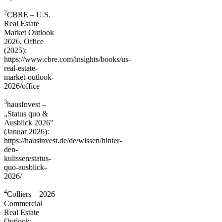
2
CBRE – U.S.
Real Estate
Market Outlook
2026, Office
(2025):
https://www.cbre.com/insights/books/us-
real-estate-
market-outlook-
2026/office
3
hausInvest –
„Status quo &
Ausblick 2026"
(Januar 2026):
https://hausinvest.de/de/wissen/hinter-
den-
kulissen/status-
quo-ausblick-
2026/
4
Colliers – 2026
Commercial
Real Estate
Outlook: