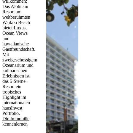
willkommen:
Das Alohilani
Resort am
weltberühmten
Waikiki Beach
bietet Luxus,
Ocean Views
und
hawaiianische
Gastfreundschaft.
Mit
zweigeschossigem
Ozeanarium und
kulinarischen
Erlebnissen ist
das 5-Sterne-
Resort ein
tropisches
Highlight im
internationalen
hausInvest
Portfolio.
Die Immobilie
kennenlernen