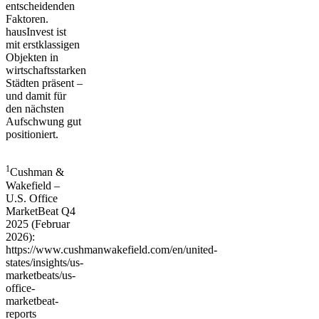
entscheidenden
Faktoren.
hausInvest ist
mit erstklassigen
Objekten in
wirtschaftsstarken
Städten präsent –
und damit für
den nächsten
Aufschwung gut
positioniert.
1
Cushman &
Wakefield –
U.S. Office
MarketBeat Q4
2025 (Februar
2026):
https://www.cushmanwakefield.com/en/united-
states/insights/us-
marketbeats/us-
office-
marketbeat-
reports