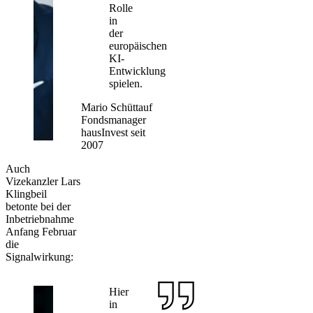
Rolle
in
der
europäischen
KI-
Entwicklung
spielen.
Mario Schüttauf
Fondsmanager
hausInvest seit
2007
Auch
Vizekanzler Lars
Klingbeil
betonte bei der
Inbetriebnahme
Anfang Februar
die
Signalwirkung:
Hier
in