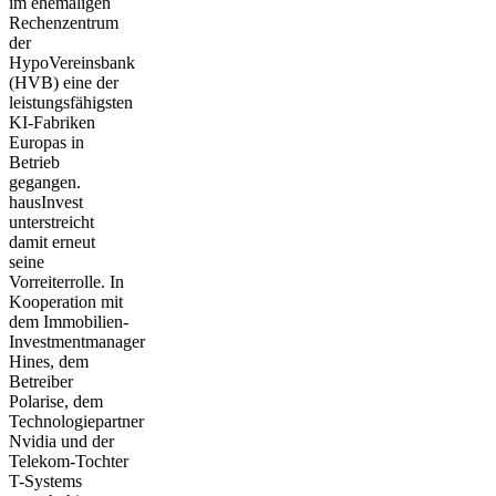
im ehemaligen
Rechenzentrum
der
HypoVereinsbank
(HVB) eine der
leistungsfähigsten
KI-Fabriken
Europas in
Betrieb
gegangen.
hausInvest
unterstreicht
damit erneut
seine
Vorreiterrolle. In
Kooperation mit
dem Immobilien-
Investmentmanager
Hines, dem
Betreiber
Polarise, dem
Technologiepartner
Nvidia und der
Telekom-Tochter
T-Systems