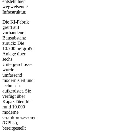
entsteht hier
wegweisende
Infrastruktur.
Die KI-Fabrik
greift auf
vorhandene
Bausubstanz
zurück: Die
10.700 m² große
Anlage über
sechs
Untergeschosse
wurde
umfassend
modernisiert und
technisch
aufgerüstet. Sie
verfügt über
Kapazitäten für
rund 10.000
moderne
Grafikprozessoren
(GPUs),
bereitgestellt