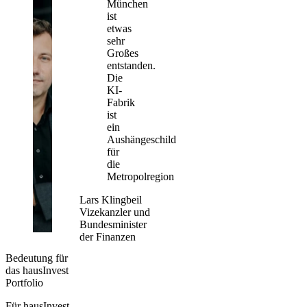
München
ist
etwas
sehr
Großes
entstanden.
Die
KI-
Fabrik
ist
ein
Aushängeschild
für
die
Metropolregion
Lars Klingbeil
Vizekanzler und
Bundesminister
der Finanzen
Bedeutung für
das hausInvest
Portfolio
Für hausInvest